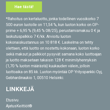
Hae tästä!
*Rahoitus on kertaluotto, jonka todellinen vuosikorko 7
500 euron luotolle on 11,54 %, kun luoton korko on OP-
prime + 6,95 % (9,45 % 08/25), perustamismaksu 0 € ja
laskutuspalkkio 7 €/kk. Arvioitu luoton
kokonaiskustannus on 10 818 €. Laskelma on tehty
olettaen, että luotto on nostettu kokonaan, luoton korko
sekä maksut ja palkkiot pysyvät samana koko luottoajan
ja luotto maksetaan takaisin 128 € minimilyhennyksin
(1,70 % luoton määrästä) kuukauden välein, jolloin
luottoaika on 85 kk. Luoton myöntää OP Yrityspankki Oyj,
Gebhardinaukio 1, 00510 Helsinki.
LINKKEJÄ
Etusivu
AjatusKeittiöt®