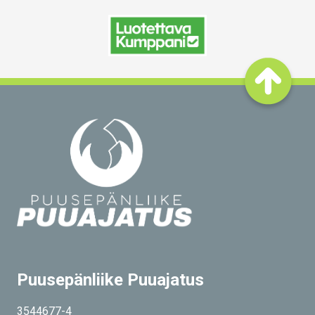
Puusepänliike Puuajatus
3544677-4