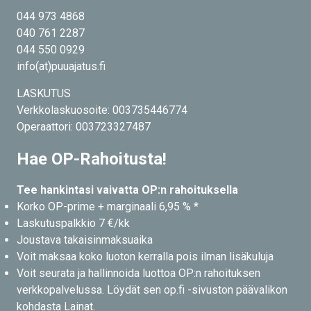
044 973 4868
040 761 2287
044 550 0929
info(at)puuajatus.fi
LASKUTUS
Verkkolaskuosoite: 003735446774
Operaattori: 003723327487
Hae OP-Rahoitusta!
Tee hankintasi vaivatta OP:n rahoituksella
Korko OP-prime + marginaali 6,95 % *
Laskutuspalkkio 7 €/kk
Joustava takaisinmaksuaika
Voit maksaa koko luoton kerralla pois ilman lisäkuluja
Voit seurata ja hallinnoida luottoa OP:n rahoituksen
verkkopalvelussa. Löydät sen op.fi -sivuston päävalikon
kohdasta Lainat.