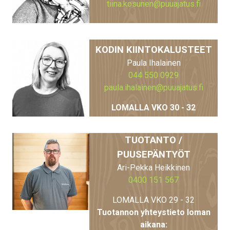
tiina.kosunen@puuajatus.fi
KODIN KIINTOKALUSTEET
Paula Ihalainen
044 550 0929
paula.ihalainen@puuajatus.fi
LOMALLA VKO 30 - 32
TUOTANTO /
PUUSEPÄNTYÖT
Ari-Pekka Heikkinen
0400 151 567
LOMALLA VKO 29 - 32
Tuotannon yhteystieto loman
aikana: