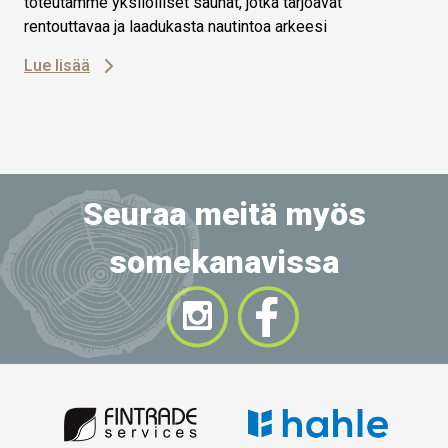
toteutamme yksilölliset saunat, jotka tarjoavat
rentouttavaa ja laadukasta nautintoa arkeesi
Lue lisää
Seuraa meitä myös
somekanavissa