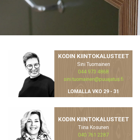
KODIN KIINTOKALUSTEET
Sini Tuomainen
044 973 4868
sini.tuomainen@puuajatus.fi
LOMALLA VKO 29 - 31
KODIN KIINTOKALUSTEET
Tiina Kosunen
040 761 2287